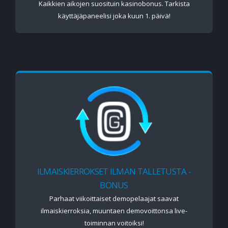
Kaikkien aikojen suosituin kasinobonus. Tarkista
käyttäjäpaneelisi joka kuun 1. päivä!
ILMAISKIERROKSET ILMAN TALLETUSTA -
BONUS
Parhaat viikoittaiset demopelaajat saavat
ilmaiskierroksia, muuntaen demovoittonsa live-
toiminnan voitoiksi!