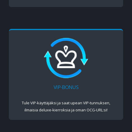
VIP-BONUS
Tule VIP-käyttäjäksi ja saat upean VIP-tunnuksen,
ilmaisia deluxe-kierroksia ja oman OCG-URL:si!