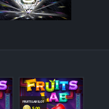
FRUITS LAB SLOT
FRUITS LAB 
5.00
4.5