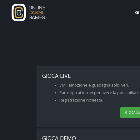
G
GIOCA LIVE
Vivi l'emozione e guadagna soldi veri.
Partecipa ai tornei per avere la possibilità 
Registrazione richiesta.
GIOCA LI
GIOCA DEMO