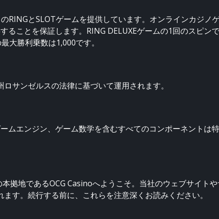
が90％のRINGとSLOTゲームを提供しています。オンラインカ
供することを保証します。RING DELUXEゲームの1回のスピンでの
の最大勝利乗数は1,000です。
州ロサンゼルスの法律に基づいて運用されます。
ゲームエンジン、ゲーム数学を含むすべてのコンポーネントは特許で
。
teryの本拠地であるOCG Casinoへようこそ。当社のウェブ
れます。続行する前に、これらを注意深くお読みください。