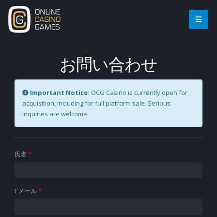
お問い合わせ
Important Notice:
OCG Casino is currently open for
acquisition, including for full platform sale. Serious
inquiries are welcome.
氏名
*
Eメール
*