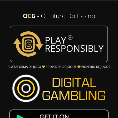
O
C
G
- O Futuro Do Casino
PLATAFORMA DE JOGO
PROVEDOR DE JOGOS
PIONEIRO DE JOGOS