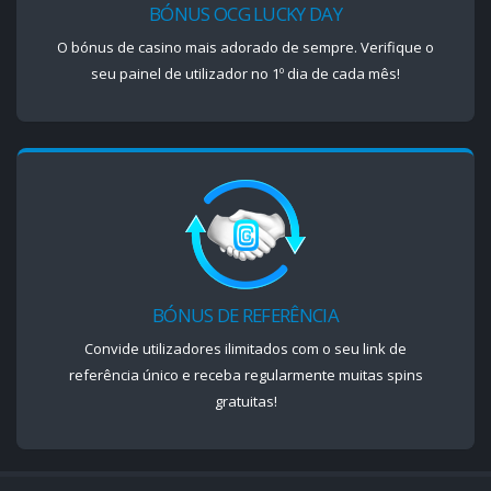
BÓNUS OCG LUCKY DAY
O bónus de casino mais adorado de sempre. Verifique o
seu painel de utilizador no 1º dia de cada mês!
BÓNUS DE REFERÊNCIA
Convide utilizadores ilimitados com o seu link de
referência único e receba regularmente muitas spins
gratuitas!