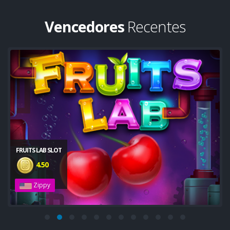
Vencedores
Recentes
FRUITS LAB SLOT
4.50
Zippy