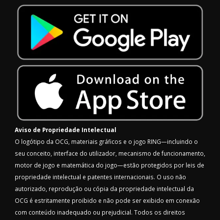
Aviso de Propriedade Intelectual
O logótipo da OCG, materiais gráficos e o jogo RING—incluindo o
seu conceito, interface do utilizador, mecanismo de funcionamento,
motor de jogo e matemática do jogo—estão protegidos por leis de
propriedade intelectual e patentes internacionais. O uso não
autorizado, reprodução ou cópia da propriedade intelectual da
OCG é estritamente proibido e não pode ser exibido em conexão
com conteúdo inadequado ou prejudicial. Todos os direitos