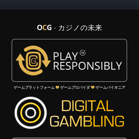
O
C
G
- カジノの未来
ゲームプラットフォーム
ゲームプロバイダ
ゲームパイオニア