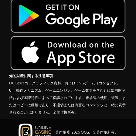
知的財産に関する注意事項
OCGのロゴ、グラフィック資料、およびRINGゲーム（コンセプト、
UI、動作メカニズム、ゲームエンジン、ゲーム数学を含む）は知的財産
法および国際特許によって保護されています。未承認の使用、複製、ま
たはコピーは厳禁であり、不適切または有害なコンテンツと一緒に表示
されることはありません。全著作権所有。
著作権 © 2026 OCG。全著作権所有。