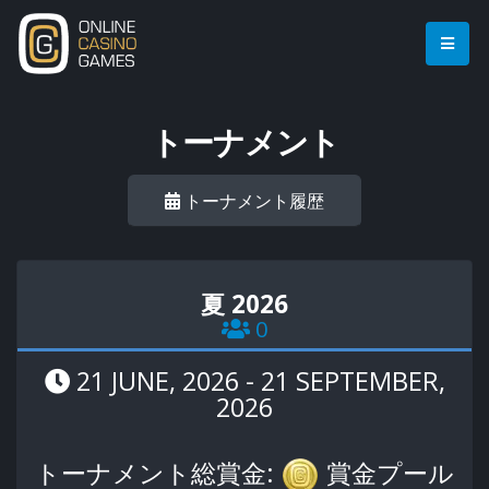
トーナメント
トーナメント履歴
夏 2026
0
21 JUNE, 2026 - 21 SEPTEMBER,
2026
トーナメント総賞金:
賞金プール