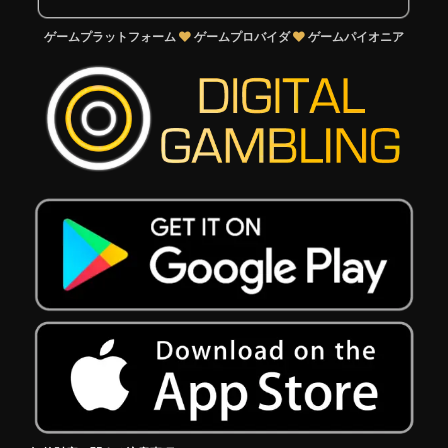
ゲームプラットフォーム
ゲームプロバイダ
ゲームパイオニア