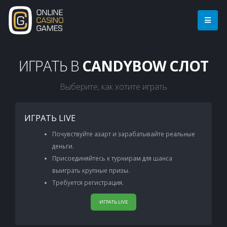
ИГРАТЬ В
CANDYBOW СЛОТ
Выберите, как хотите играть
ИГРАТЬ LIVE
Почувствуйте азарт и зарабатывайте реальные
деньги.
Присоединяйтесь к турнирам для шанса
выиграть крупные призы.
Требуется регистрация.
ИГРАТЬ LIVE