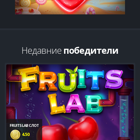
Недавние
победители
FRUITS LAB СЛОТ
4.50