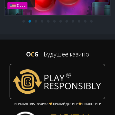
Zippy
O
C
G
- Будущее казино
ИГРОВАЯ ПЛАТФОРМА
ПРОВАЙДЕР ИГР
ПИОНЕР ИГР