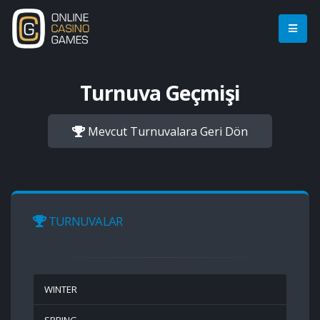
Turnuva Geçmişi
Mevcut Turnuvalara Geri Dön
TURNUVALAR
WINTER