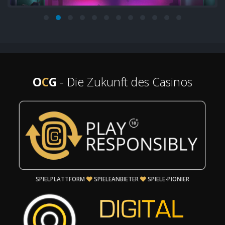
O
C
G
- Die Zukunft des Casinos
SPIELPLATTFORM
SPIELEANBIETER
SPIELE-PIONIER