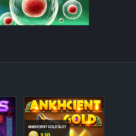
ANKHCIENT GOLD SLOT
FRUITS LAB 
3.10
20.