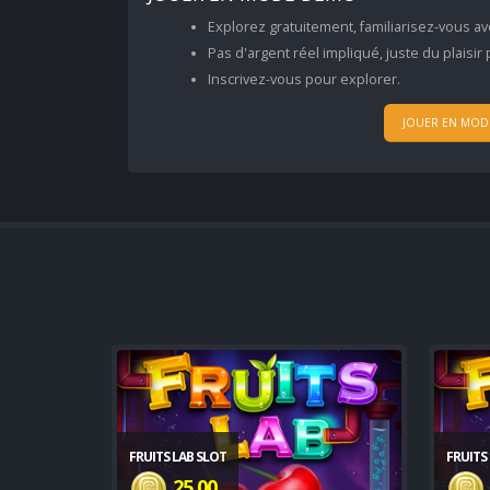
Explorez gratuitement, familiarisez-vous ave
Pas d'argent réel impliqué, juste du plaisir 
Inscrivez-vous pour explorer.
JOUER EN MO
FRUITS LAB SLOT
FRUITS
25.00