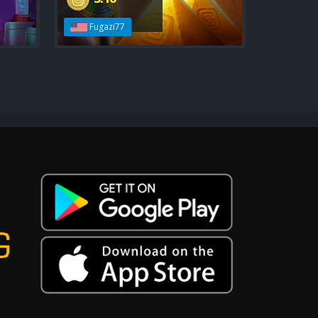
Fugazi77
Rita6