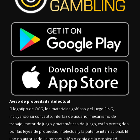
Aviso de propiedad intelectual
El logotipo de OCG, los materiales gráficos y el juego RING,
incluyendo su concepto, interfaz de usuario, mecanismo de
trabajo, motor de juego y matemáticas del juego, están protegidos
por las leyes de propiedad intelectual y la patente internacional. El
uso no autorizado, la reproducción o copia de la propiedad