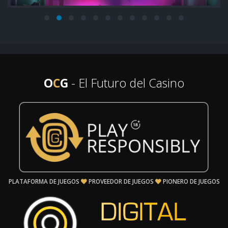
O
C
G
- El Futuro del Casino
PLATAFORMA DE JUEGOS
PROVEEDOR DE JUEGOS
PIONERO DE JUEGOS