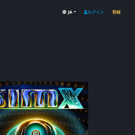
JA
ログイン
登録
イ