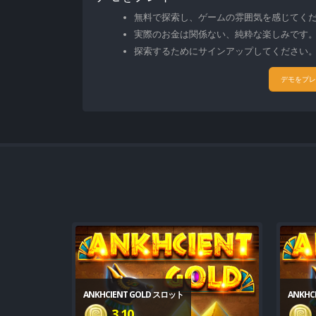
無料で探索し、ゲームの雰囲気を感じてく
実際のお金は関係ない、純粋な楽しみです
探索するためにサインアップしてください
デモをプ
ANKHCIENT GOLD スロット
ANKHC
3.10