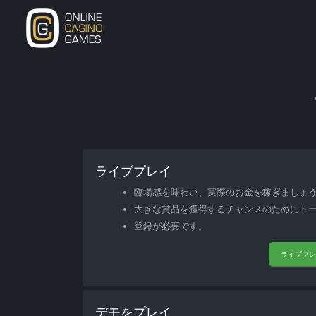
ライブプレイ
臨場感を味わい、実際のお金を稼ぎましょ
大きな賞品を獲得するチャンスのためにト
登録が必要です。
ライブプ
デモをプレイ