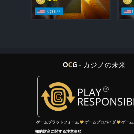
Fugazi77
F
O
C
G
- カジノの未来
ゲームプラットフォーム
ゲームプロバイダ
ゲーム
知的財産に関する注意事項