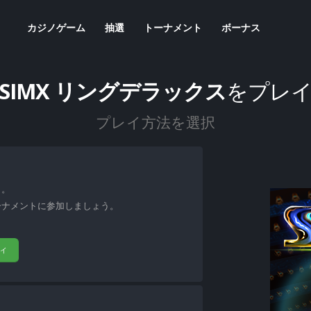
カジノゲーム
抽選
トーナメント
ボーナス
SIMX リングデラックス
をプレ
プレイ方法を選択
う。
ーナメントに参加しましょう。
レイ