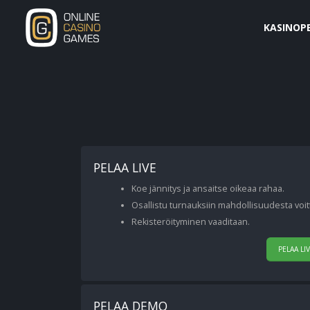
KASINOPE
PELAA LIVE
Koe jännitys ja ansaitse oikeaa rahaa.
Osallistu turnauksiin mahdollisuudesta voitt
Rekisteröityminen vaaditaan.
PELAA LI
PELAA DEMO