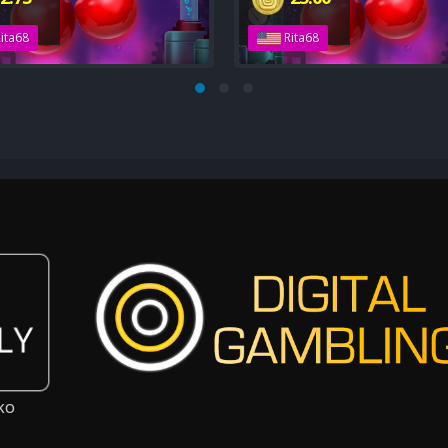
ita68
Rita68
KO