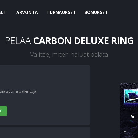
LIT
ARVONTA
TURNAUKSET
BONUKSET
PELAA
CARBON DELUXE RING
Valitse, miten haluat pelata
aa suuria palkintoja.
VE