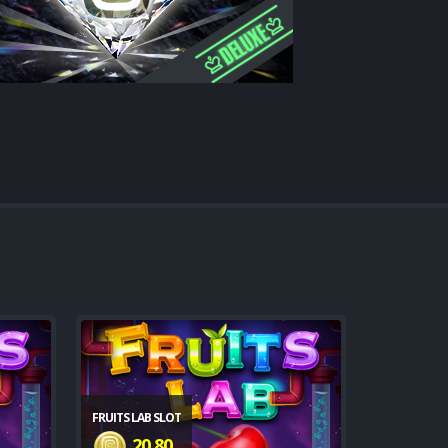
FRUITS LAB SLOT
FRUITS LAB 
20.80
4.5