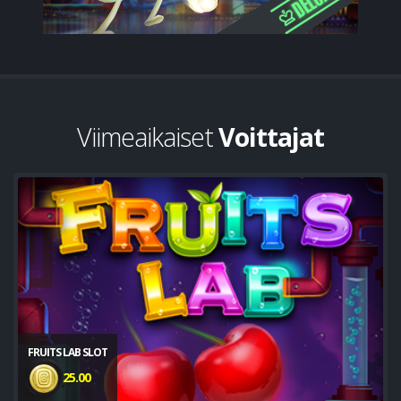
Viimeaikaiset
Voittajat
FRUITS LAB SLOT
25.00