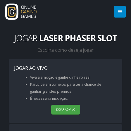
JOGAR
LASER PHASER SLOT
Escolha como deseja jogar
JOGAR AO VIVO
Viva a emoção e ganhe dinheiro real.
Participe em torneios para ter a chance de
ganhar grandes prémios.
É necessária inscrição.
JOGAR AO VIVO