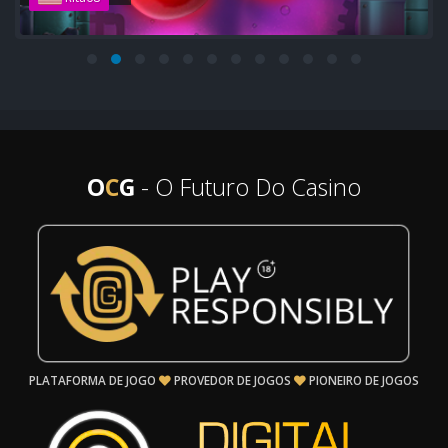
O
C
G
- O Futuro Do Casino
PLATAFORMA DE JOGO
PROVEDOR DE JOGOS
PIONEIRO DE JOGOS