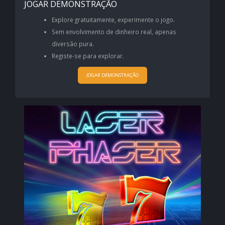
JOGAR DEMONSTRAÇÃO
Explore gratuitamente, experimente o jogo.
Sem envolvimento de dinheiro real, apenas
diversão pura.
Registe-se para explorar.
JOGAR DEMONSTRAÇÃO