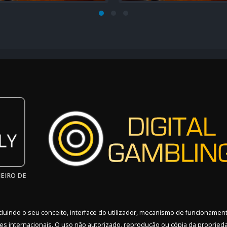
EIRO DE
ncluindo o seu conceito, interface do utilizador, mecanismo de funcioname
tes internacionais. O uso não autorizado, reprodução ou cópia da propried