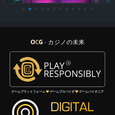
O
C
G
- カジノの未来
ゲームプラットフォーム
ゲームプロバイダ
ゲームパイオニア