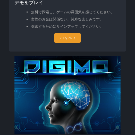
デモをプレイ
無料で探索し、ゲームの雰囲気を感じてください。
実際のお金は関係ない、純粋な楽しみです。
探索するためにサインアップしてください。
デモをプレイ